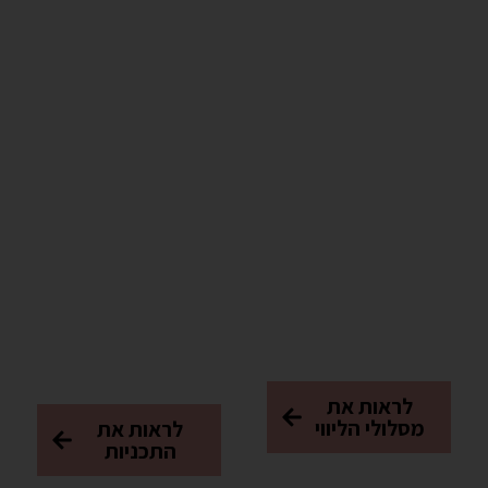
✔️שלב השיקום –
חזרה לגזרה אחרי
✔️ בטן חזקה ואסופה
לידה
ב־5 דקות ביום
✔️ שלב החיזוק –
✔️ ישבן עגול וחטוב
חזרה לגזרה לאמהות
ב- 5 דקות ביום
עסוקות
✔️ מאמוב – אימונים
✔️ שלב החיטוב –
מותאמים תקופת
מובימנטורית לנשים
ההריון
מאומנות שרוצות
✔️מועדון הבטן
לעלות לרמה הבאה
השטוחה
לראות את
מסלולי הליווי
לראות את
התכניות